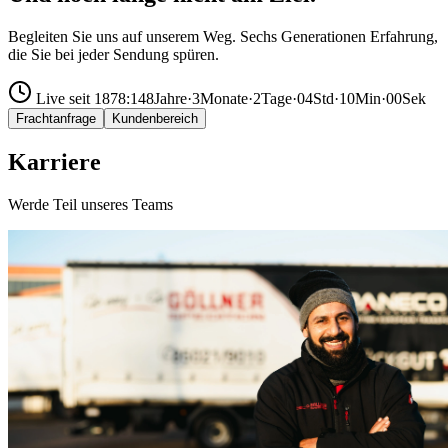
Begleiten Sie uns auf unserem Weg. Sechs Generationen Erfahrung,
die Sie bei jeder Sendung spüren.
Live seit 1878:
148
Jahre
·
3
Monate
·
2
Tage
·
04
Std
·
10
Min
·
02
Sek
Frachtanfrage
Kundenbereich
Karriere
Werde Teil unseres Teams