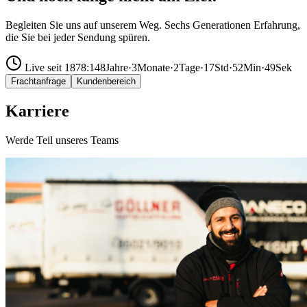
Begleiten Sie uns auf unserem Weg. Sechs Generationen Erfahrung,
die Sie bei jeder Sendung spüren.
Live seit 1878:
148
Jahre
·
3
Monate
·
2
Tage
·
17
Std
·
52
Min
·
51
Sek
Frachtanfrage
Kundenbereich
Karriere
Werde Teil unseres Teams