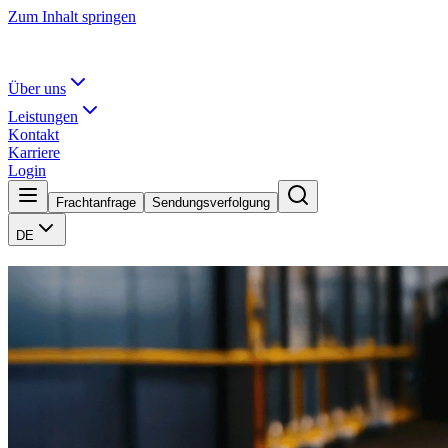
Zum Inhalt springen
Über uns
Leistungen
Kontakt
Karriere
Login
Frachtanfrage
Sendungsverfolgung
DE
Weltweit vernetzt –
persönlich nah, fachlich stark.
Wir transportieren Güter zuverlässig und effizient — von Stück- und
Service.
Seit 1878
Globales Netzwerk