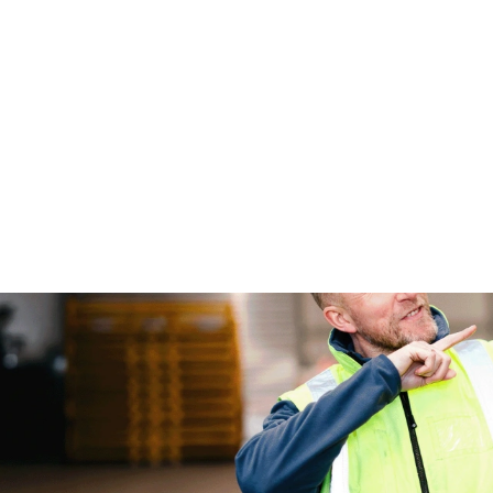
 Sammelgut bis hin zu maßgeschneiderten Logistik-Lösungen. Dabei set