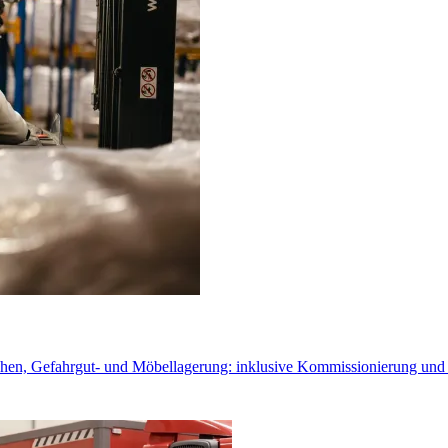
ichen, Gefahrgut- und Möbellagerung: inklusive Kommissionierung und 