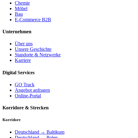
Chemie
Möbel
Bau
E-Commerce B2B
Unternehmen
Über uns
Unsere Geschichte
Standorte & Netzwerke
Karriere
Digital Services
GO Track
Angebot anfragen
Online-Portal
Korridore & Strecken
Korridore
Deutschland → Baltikum
Deutschland → Polen