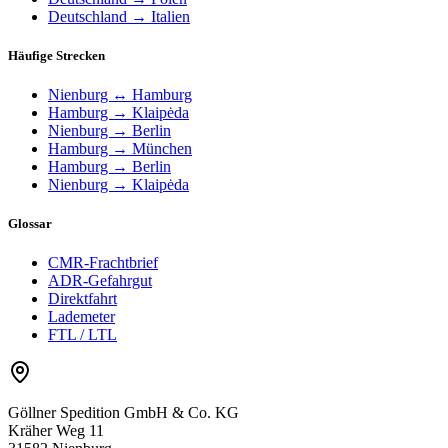
Deutschland → Italien
Häufige Strecken
Nienburg ↔ Hamburg
Hamburg → Klaipėda
Nienburg → Berlin
Hamburg → München
Hamburg → Berlin
Nienburg → Klaipėda
Glossar
CMR-Frachtbrief
ADR-Gefahrgut
Direktfahrt
Lademeter
FTL / LTL
Göllner Spedition GmbH & Co. KG
Kräher Weg 11