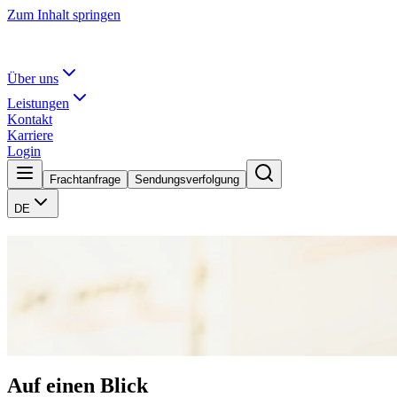
Zum Inhalt springen
Über uns
Leistungen
Kontakt
Karriere
Login
Frachtanfrage
Sendungsverfolgung
DE
Logistik
Von der Transportablaufplanung über Kommissionierung und Distributio
Logistik, die Ihre Prozesse versteht.
Angebot anfragen
Kontakt
Auf einen Blick