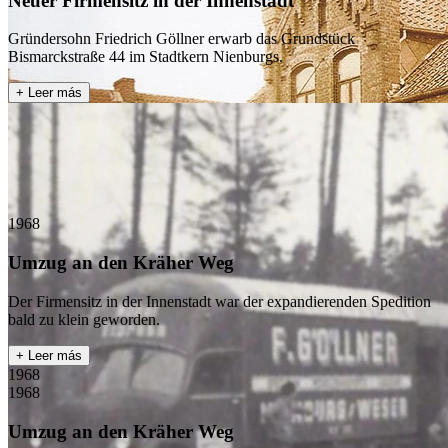
Neuer Firmensitz in der Innenstadt
Gründersohn Friedrich Göllner erwarb das Grundstück
Bismarckstraße 44 im Stadtkern Nienburgs.
+ Leer más
1968
Umzug an den Kräher Weg
Der Firmensitz in der Innenstadt war der expandierenden Spedition
bald zu klein geworden.
+ Leer más
1968
1968
Umzug an den Kräher Weg