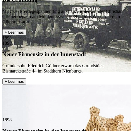
Mit zwei Pferdegespannen fing alles an: Firmengründer Christian
Göllner begann am Mühlentorsweg in Nienburg/Weser mit dem
Gütertransport.
+ Leer más
1898
1898
Neuer Firmensitz in der Innenstadt
Gründersohn Friedrich Göllner erwarb das Grundstück
Bismarckstraße 44 im Stadtkern Nienburgs.
+ Leer más
1898