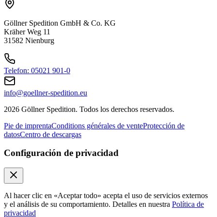
+ Leer más
2006
Göllner Spedition GmbH & Co. KG
Kräher Weg 11
Optimierung der Logistikflächen
31582 Nienburg
Kommissionshalle und Hochregallager wurden am Standort
Nienburg zusammengeführt.
Telefon: 05021 901-0
+ Leer más
info@goellner-spedition.eu
2006
2006
2026 Göllner Spedition. Todos los derechos reservados.
Optimierung der Logistikflächen
Pie de imprenta
Conditions générales de vente
Protección de
datos
Centro de descargas
Kommissionshalle und Hochregallager wurden am Standort
Nienburg zusammengeführt.
Configuración de privacidad
+ Leer más
2011
2011
Al hacer clic en «Aceptar todo» acepta el uso de servicios externos
Fährunglück auf der Ostsee
y el análisis de su comportamiento. Detalles en nuestra
Política de
privacidad