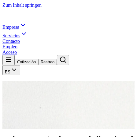
Zum Inhalt springen
Empresa
Servicios
Contacto
Empleo
Acceso
Cotización
Rastreo
ES
Quien se mueve, escribe historia.
Lo que comenzó en 1878 con dos tiros de caballos en Nienburg es
hoy una red logística que opera en toda Europa. Seis generaciones,
siete sedes y un principio que permanece: la fiabilidad no es
negociable.
Empresa
Contacto