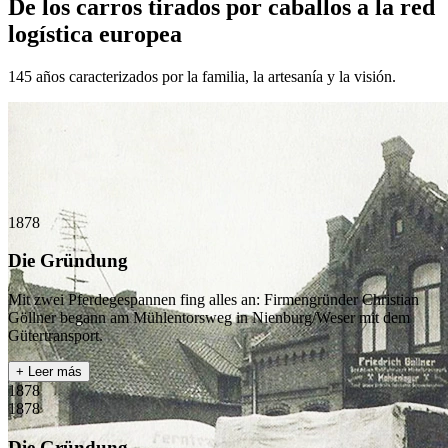
De los carros tirados por caballos a la red
logística europea
145 años caracterizados por la familia, la artesanía y la visión.
1878
Die Gründung
Mit zwei Pferdegespannen fing alles an: Firmengründer Christian
Göllner begann am Mühlentorsweg in Nienburg/Weser mit dem
Gütertransport.
+ Leer más
1878
1878
Die Gründung