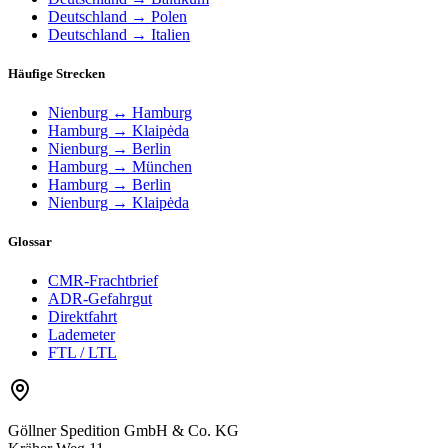
Deutschland → Polen
Deutschland → Italien
Häufige Strecken
Nienburg ↔ Hamburg
Hamburg → Klaipėda
Nienburg → Berlin
Hamburg → München
Hamburg → Berlin
Nienburg → Klaipėda
Glossar
CMR-Frachtbrief
ADR-Gefahrgut
Direktfahrt
Lademeter
FTL / LTL
Göllner Spedition GmbH & Co. KG