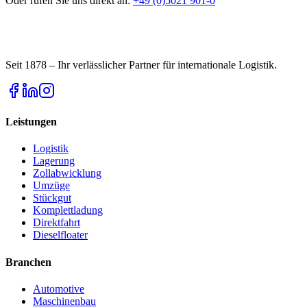
Oder rufen Sie uns direkt an:
+49 (0)5021 901-0
Seit 1878 – Ihr verlässlicher Partner für internationale Logistik.
Leistungen
Logistik
Lagerung
Zollabwicklung
Umzüge
Stückgut
Komplettladung
Direktfahrt
Dieselfloater
Branchen
Automotive
Maschinenbau