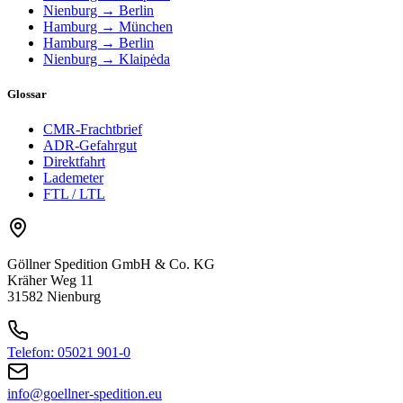
Nienburg → Berlin
Hamburg → München
Hamburg → Berlin
Nienburg → Klaipėda
Glossar
CMR-Frachtbrief
ADR-Gefahrgut
Direktfahrt
Lademeter
FTL / LTL
Göllner Spedition GmbH & Co. KG
Kräher Weg 11
31582 Nienburg
Telefon: 05021 901-0
info@goellner-spedition.eu