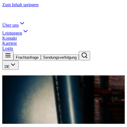
Zum Inhalt springen
Über uns
Leistungen
Kontakt
Karriere
Login
Frachtanfrage
Sendungsverfolgung
DE
Wir öffnen dir die Türen
Wir sind ein Familienunternehmen mit Tradition und suchen
Menschen, die mit uns wachsen möchten. Entdecke spannende
Karrieremöglichkeiten in der Logistikbranche.
Offene Stellen
Kontakt
10
offene Stellen