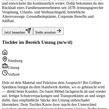
und entwickelst ihn kontinuierlich weiter. Dafür bekommst du den
Rückhalt eines Familienunternehmens seit 1878: leistungsgerechte
Vergütung, Urlaubs- und Weihnachtsgeld, betriebliche
Altersvorsorge, Gesundheitsprämie, Corporate Benefits und
JobRad.
Jetzt bewerben
Stelle ansehen
Tischler im Bereich Umzug (m/w/d)
Nienburg
Umzug
Vollzeit
Holz ist dein Material und Präzision dein Anspruch? Bei Göllner
Spedition bringst du dein Handwerk dorthin, wo es gebraucht wird
— direkt beim Kunden. Du baust Möbel fachgerecht ab und wieder
auf, fertigst Schutzverpackungen und Transportkisten an und sorgst
dafür, dass empfindliche Stücke den Umzug unbeschadet
überstehen. Dein Tischler-Know-how macht den Unterschied
zwischen einem guten und einem richtig guten Umzug. Dafür bieten