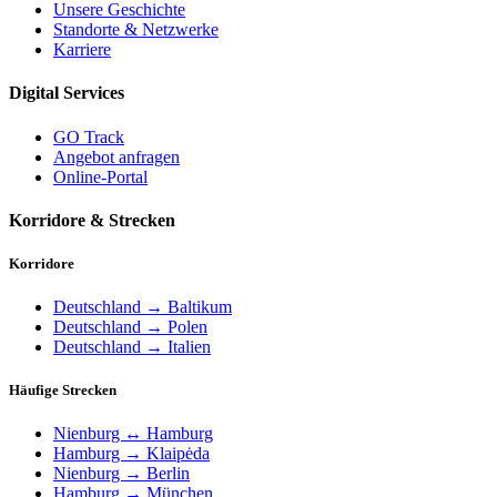
Unsere Geschichte
Standorte & Netzwerke
Karriere
Digital Services
GO Track
Angebot anfragen
Online-Portal
Korridore & Strecken
Korridore
Deutschland → Baltikum
Deutschland → Polen
Deutschland → Italien
Häufige Strecken
Nienburg ↔ Hamburg
Hamburg → Klaipėda
Nienburg → Berlin
Hamburg → München