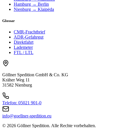
Hamburg → Berlin
Nienburg → Klaipėda
Glossar
CMR-Frachtbrief
ADR-Gefahrgut
Direktfahrt
Lademeter
FTL / LTL
Göllner Spedition GmbH & Co. KG
Kräher Weg 11
31582 Nienburg
Telefon: 05021 901-0
info@goellner-spedition.eu
© 2026 Göllner Spedition. Alle Rechte vorbehalten.