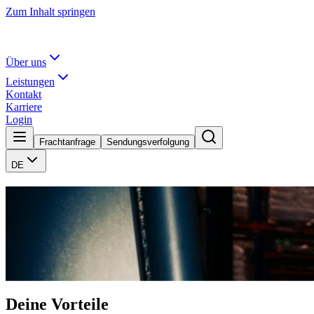
Zum Inhalt springen
Über uns
Leistungen
Kontakt
Karriere
Login
Frachtanfrage
Sendungsverfolgung
DE
Wir öffnen dir die Türen
Wir sind ein Familienunternehmen mit Tradition und suchen Mensche
Offene Stellen
Kontakt
10
offene Stellen
Deine Vorteile