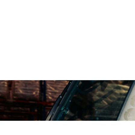
n, die mit uns wachsen möchten. Entdecke spannende Karrieremöglichke