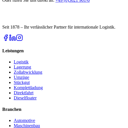
Oder rufen Sie uns direkt an:
+49 (0)5021 901-0
Seit 1878 – Ihr verlässlicher Partner für internationale Logistik.
Leistungen
Logistik
Lagerung
Zollabwicklung
Umzüge
Stückgut
Komplettladung
Direktfahrt
Dieselfloater
Branchen
Automotive
Maschinenbau