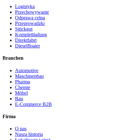
Logistyka
Przechowywanie
Odprawa celna
Przeprowadzki
Stückgut
Komplettladung
Direktfahrt
Dieselfloater
Branchen
Automotive
Maschinenbau
Pharma
Chemie
Möbel
Bau
E-Commerce B2B
Firma
O nas
Nasza historia
Lokalizacje i sieci