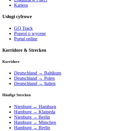
Kariera
Usługi cyfrowe
GO Track
Poproś o wycenę
Portal online
Korridore & Strecken
Korridore
Deutschland → Baltikum
Deutschland → Polen
Deutschland → Italien
Häufige Strecken
Nienburg ↔ Hamburg
Hamburg → Klaipėda
Nienburg → Berlin
Hamburg → München
Hamburg → Berlin