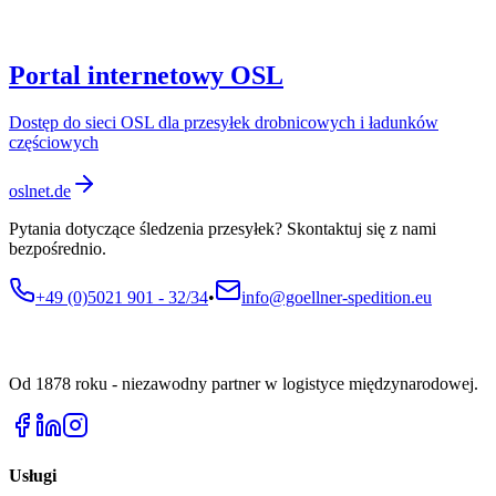
Portal internetowy OSL
Dostęp do sieci OSL dla przesyłek drobnicowych i ładunków
częściowych
oslnet.de
Pytania dotyczące śledzenia przesyłek? Skontaktuj się z nami
bezpośrednio.
+49 (0)5021 901 - 32/34
•
info@goellner-spedition.eu
Od 1878 roku - niezawodny partner w logistyce międzynarodowej.
Usługi