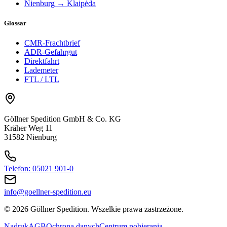
Nienburg → Klaipėda
Glossar
CMR-Frachtbrief
ADR-Gefahrgut
Direktfahrt
Lademeter
FTL / LTL
Göllner Spedition GmbH & Co. KG
Kräher Weg 11
31582 Nienburg
Telefon: 05021 901-0
info@goellner-spedition.eu
© 2026 Göllner Spedition. Wszelkie prawa zastrzeżone.
Nadruk
AGB
Ochrona danych
Centrum pobierania